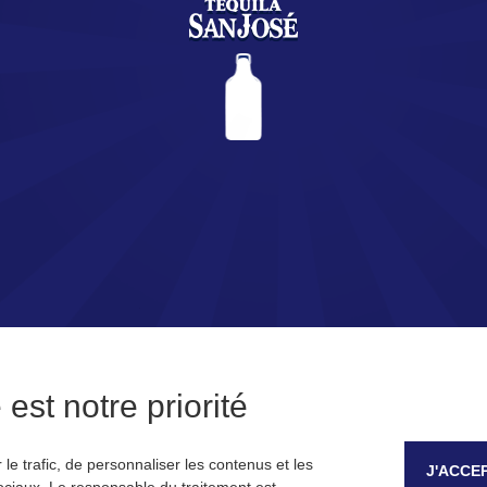
Vous vous apprêtez à découvrir l’univers de la Tequila SAN JOSÉ.
Êtes-vous majeur ?
OUI
NON
Se souvenir de moi
est notre priorité
le trafic, de personnaliser les contenus et les
J'ACCE