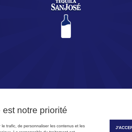
Vous vous apprêtez à découvrir l’univers de la Tequila SAN JOSÉ.
Êtes-vous majeur ?
OUI
NON
Se souvenir de moi
est notre priorité
le trafic, de personnaliser les contenus et les
J'ACCE