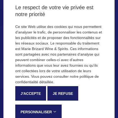
la Tequila SAN JOSÉ.
Le respect de votre vie privée est
notre priorité
Êtes-vous majeur ?
Ce site Web utilise des cookies qui nous permettent
d'analyser le trafic, de personnaliser les contenus et
les publicités et de proposer des fonctionnalités sur
OUI
NON
les réseaux sociaux. Le responsable du traitement
est Marie Brizard Wine & Spirits. Ces informations
Se souvenir de moi
sont partagées avec nos partenaires d'analyse qui
peuvent combiner celles-ci avec d'autres
NOS IDÉES COCKTAILS
informations que vous leur avez fournies ou qu'ils
ont collectées lors de votre utilisation de leurs
Description
Processus de fabrication
services. Vous pouvez consulter notre politique de
confidentialité détaillée.
La Tequila San José
J'ACCEPTE
JE REFUSE
Reconnaissable entre toutes pour sa douceur et ses notes fruitées,
la Tequila SAN JOSÉ est élaborée dans la province de Jalisco, au
Mexique, selon une méthode traditionnelle qui lui confère ses notes
PERSONNALISER
de dégustation caractéristiques :