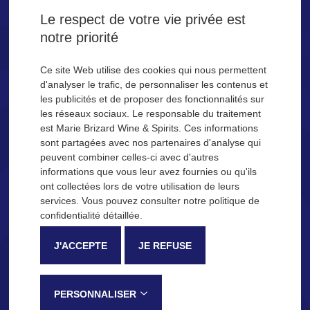
la Tequila SAN JOSÉ.
Le respect de votre vie privée est
notre priorité
Êtes-vous majeur ?
Ce site Web utilise des cookies qui nous permettent
d'analyser le trafic, de personnaliser les contenus et
les publicités et de proposer des fonctionnalités sur
OUI
NON
les réseaux sociaux. Le responsable du traitement
est Marie Brizard Wine & Spirits. Ces informations
Se souvenir de moi
sont partagées avec nos partenaires d'analyse qui
peuvent combiner celles-ci avec d'autres
NOS IDÉES COCKTAILS
informations que vous leur avez fournies ou qu'ils
ont collectées lors de votre utilisation de leurs
Description
Processus de fabrication
services. Vous pouvez consulter notre politique de
confidentialité détaillée.
La Tequila San José
J'ACCEPTE
JE REFUSE
Reconnaissable entre toutes pour sa douceur et ses notes fruitées,
la Tequila SAN JOSÉ est élaborée dans la province de Jalisco, au
Mexique, selon une méthode traditionnelle qui lui confère ses notes
PERSONNALISER
de dégustation caractéristiques :