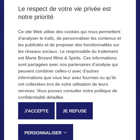
la Tequila SAN JOSÉ.
Le respect de votre vie privée est
notre priorité
Êtes-vous majeur ?
Ce site Web utilise des cookies qui nous permettent
d'analyser le trafic, de personnaliser les contenus et
les publicités et de proposer des fonctionnalités sur
OUI
NON
les réseaux sociaux. Le responsable du traitement
est Marie Brizard Wine & Spirits. Ces informations
Se souvenir de moi
sont partagées avec nos partenaires d'analyse qui
peuvent combiner celles-ci avec d'autres
NOS IDÉES COCKTAILS
informations que vous leur avez fournies ou qu'ils
ont collectées lors de votre utilisation de leurs
Description
Processus de fabrication
services. Vous pouvez consulter notre politique de
confidentialité détaillée.
La Tequila San José
J'ACCEPTE
JE REFUSE
Reconnaissable entre toutes pour sa douceur et ses notes fruitées,
la Tequila SAN JOSÉ est élaborée dans la province de Jalisco, au
Mexique, selon une méthode traditionnelle qui lui confère ses notes
PERSONNALISER
de dégustation caractéristiques :