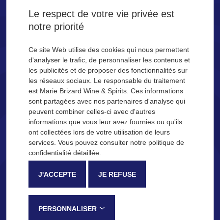
la Tequila SAN JOSÉ.
Le respect de votre vie privée est
notre priorité
Êtes-vous majeur ?
Ce site Web utilise des cookies qui nous permettent
d'analyser le trafic, de personnaliser les contenus et
les publicités et de proposer des fonctionnalités sur
OUI
NON
les réseaux sociaux. Le responsable du traitement
est Marie Brizard Wine & Spirits. Ces informations
Se souvenir de moi
sont partagées avec nos partenaires d'analyse qui
peuvent combiner celles-ci avec d'autres
NOS IDÉES COCKTAILS
informations que vous leur avez fournies ou qu'ils
ont collectées lors de votre utilisation de leurs
Description
Processus de fabrication
services. Vous pouvez consulter notre politique de
confidentialité détaillée.
La Tequila San José
J'ACCEPTE
JE REFUSE
Reconnaissable entre toutes pour sa douceur et ses notes fruitées,
la Tequila SAN JOSÉ est élaborée dans la province de Jalisco, au
Mexique, selon une méthode traditionnelle qui lui confère ses notes
PERSONNALISER
de dégustation caractéristiques :